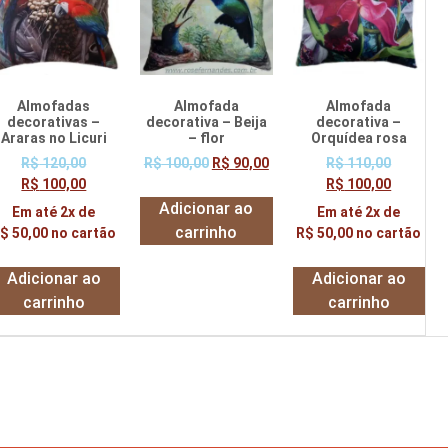
Almofadas
Almofada
Almofada
decorativas –
decorativa – Beija
decorativa –
Araras no Licuri
– flor
Orquídea rosa
R$
120,00
R$
100,00
R$
90,00
R$
110,00
R$
100,00
R$
100,00
Adicionar ao
Em até 2x de
Em até 2x de
carrinho
R$
50,00
no cartão
R$
50,00
no cartão
Adicionar ao
Adicionar ao
carrinho
carrinho