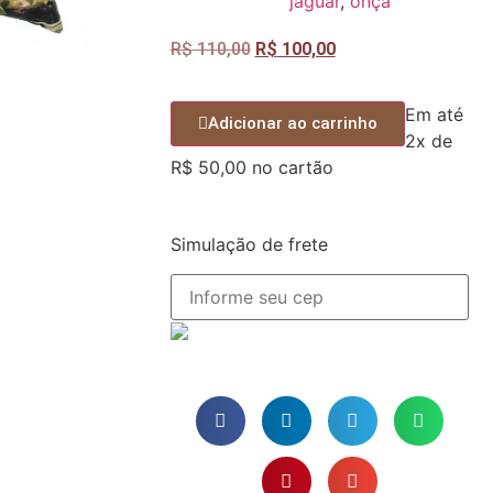
jaguar
,
onça
R$
110,00
R$
100,00
Em até
Adicionar ao carrinho
2x de
R$
50,00
no cartão
Simulação de frete