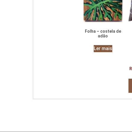
Folha – costela de
adão
Ler mais