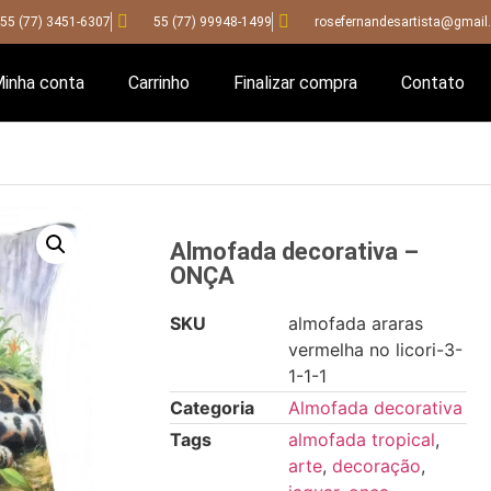
55 (77) 3451-6307
55 (77) 99948-1499
rosefernandesartista@gmail
inha conta
Carrinho
Finalizar compra
Contato
Almofada decorativa –
ONÇA
SKU
almofada araras
vermelha no licori-3-
1-1-1
Categoria
Almofada decorativa
Tags
almofada tropical
,
arte
,
decoração
,